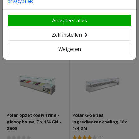
privacybeleid
.
Accepteer alles
Polar RVS pizzawerkbank -
Polar RVS saladette - G606
G604 - 2 deuren
- 2 deuren
Zelf instellen
(1)
(1)
Direct leverbaar
Direct leverbaar
Weigeren
€ 812,
54
€ 660,
55
Polar opzetkoelvitrine -
Polar G-Series
glasopbouw, 7 x 1/4 GN -
ingredientenkoeling 10x
G609
1/4 GN
(1)